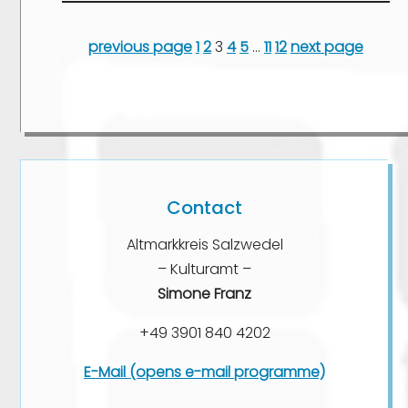
previous page
1
2
3
4
5
…
11
12
next page
Contact
Altmarkkreis Salzwedel
– Kulturamt –
Simone Franz
+49 3901 840 4202
E-Mail (opens e-mail programme)