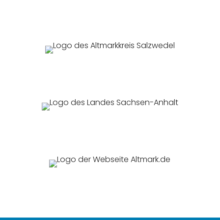
Zur Webseite des Altmarkreises Salzwedel
(externer Link öffnet in neuem Fenster)
Zur Webseite des Landes Sachsen-Anhalt
(externer Link öffnet in neuem Fenster)
Zur Webseite von Altmark.de
(externer Link öffnet in neuem Fenster)